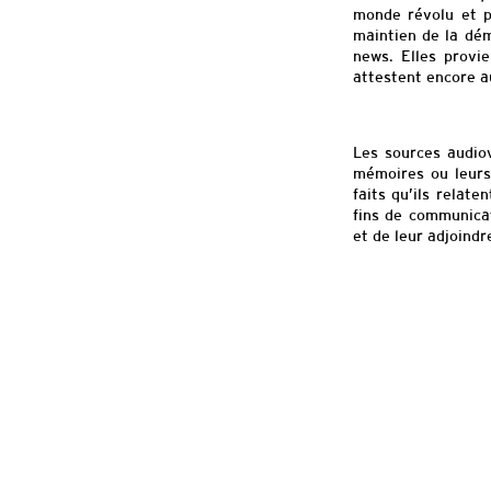
monde révolu et p
maintien de la dém
news
. Elles provi
attestent encore au
Les sources audio
mémoires ou leurs 
faits qu’ils relate
fins de communicat
et de leur adjoind