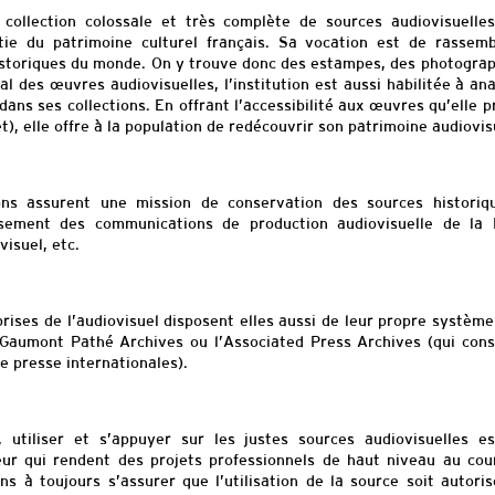
collection colossale et
très complète de sources audiovisuelle
tie du patrimoine culturel français. Sa vocation est de rassembl
storiques du monde. On y trouve donc des estampes, des photograph
gal des œuvres audiovisuelles, l’institution est aussi habilitée à an
dans ses collections. En offrant l’accessibilité aux œuvres qu’elle
), elle offre à l
a population de redécouvrir son patrimoine audiovis
ions assurent une mission de conservation des sources historique
ssement des communications de production audiovisuelle de la 
visuel, etc.
rises de l’audiovisuel disposent elles aussi de leur propre système
la Gaumont Pathé Archives ou l’Associated
Press
Archives (qui cons
e presse internationales).
, utiliser et s’appuyer sur les justes sources audiovisuelles es
ur qui rendent des projets professionnels de haut niveau au cour
ns à toujours s’assurer que l’utilisation de la source soit autoris