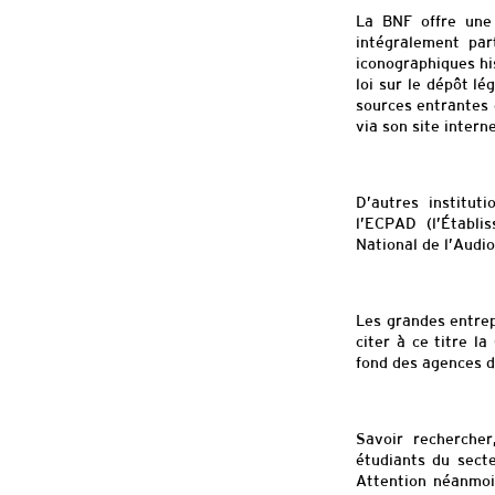
La BNF offre une 
intégralement par
iconographiques hi
loi sur le dépôt lé
sources entrantes 
via son site internet
D’autres institut
l’ECPAD (l’Établi
National de l’Audio
Les grandes entrep
citer à ce titre 
fond
des agences d
Savoir rechercher
étudiants du secte
Attention néan
moi