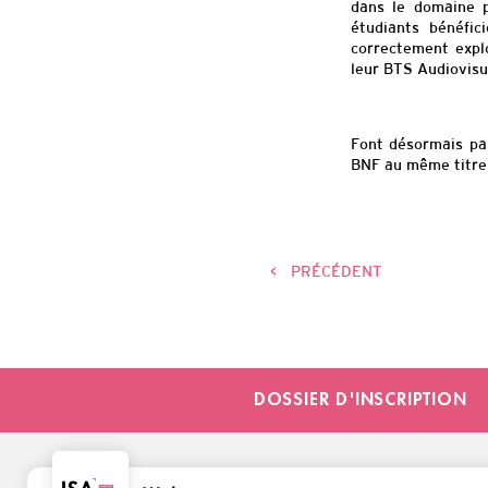
dans le domaine p
étudiants bénéfi
correctement explo
leur BTS Audiovisu
Font désormais par
B
NF au même titre 
<
PRÉCÉDENT
DOSSIER D'INSCRIPTION