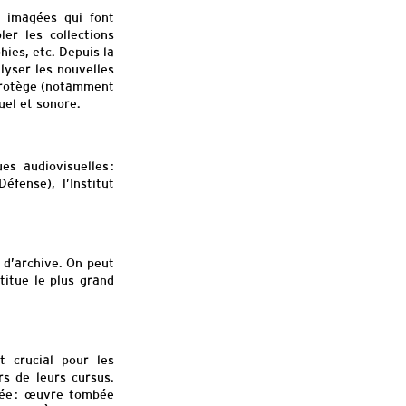
s imagées qui font
er les collections
ies, etc. Depuis
la
alyser les nouvelles
 protège (notamment
uel et sonore.
s audiovisuelles :
Défense), l
’Institut
 d’archive. On peut
titue le plus grand
t crucial pour les
s de leurs cursus.
ée :
œuvre tombée