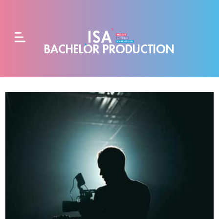
BACHELOR PRODUCTION
L'école
Formations
Alternance
et
entreprises
Admissions