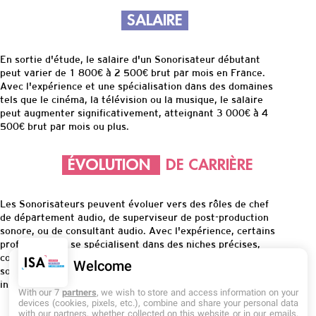
SALAIRE
En sortie d'étude
,
l
e salaire d'un Sonorisateur débutant
peut varier de 1 800€ à 2 500€ brut par mois en France.
Avec l'expérience et une spécialisation dans des domaines
tels que le cinéma, la télévision ou la musique, le salaire
peut augmenter significativement, atteignant 3 000€ à 4
500€ brut par mois ou plus.
ÉVOLUTION
DE CARRIÈRE
Les Sonorisateurs peuvent évoluer vers des rôles de chef
de département audio, de superviseur de post-production
sonore, ou de consultant audio. Avec l'expérience, certains
professionnels se spécialisent dans des niches précises,
comme le mixage de musique pour films, la conception
Welcome
sonore pour jeux vidéo, ou le design sonore pour des
installations artistiques.
With our 7
partners
, we wish to store and access information on your
devices (cookies, pixels, etc.), combine and share your personal data
with our partners, whether collected on this website or in our emails,