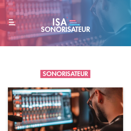
SONORISATEUR
L'école
Formations
SONORISATEUR
Alternance
et
entreprises
Admissions