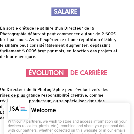
SALAIRE
En sortie d'étude
l
e salaire d'un Directeur de la
Photographie débutant peut commencer autour de 2 500€
brut par mois.
Avec l'expérience et une réputation établie,
le salaire peut considérablement augmenter, dépassant
facilement 5 000€ brut par mois, en fonction des projets et
de leur envergure.
ÉVOLUTION
DE CARRIÈRE
Un Directeur de la Photographie peut évoluer vers des
rôles de plus grande responsabilité créative, comme
réalisateur ou producteur, ou se spécialiser dans des
domaines tels que les effets visuels ou la post-production.
Welcome
La reconnaissance dans le métier peut également ouvrir
des portes vers des projets internationaux de haut niveau.
With our 7
partners
, we wish to store and access information on your
devices (cookies, pixels, etc.), combine and share your personal data
with our partners, whether collected on this website or in our emails,