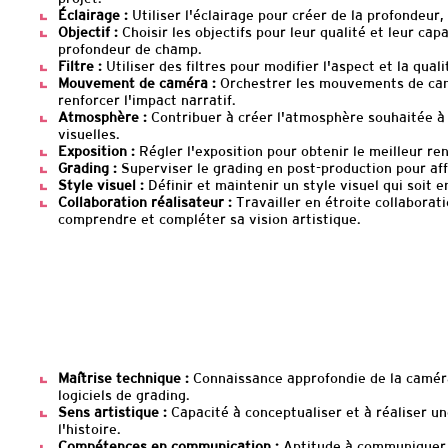
Éclairage :
Utiliser l'éclairage pour créer de la profondeur,
Objectif :
Choisir les objectifs pour leur qualité et leur capa
profondeur de champ.
Filtre :
Utiliser des filtres pour modifier l'aspect et la qual
Mouvement de caméra :
Orchestrer les mouvements de cam
renforcer l'impact narratif.
Atmosphère :
Contribuer à créer l'atmosphère souhaitée à 
visuelles.
Exposition :
Régler l'exposition pour obtenir le meilleur re
Grading :
Superviser le grading en post-production pour affin
Style visuel :
Définir et maintenir un style visuel qui soit e
Collaboration réalisateur :
Travailler en étroite collaborati
comprendre et compléter sa vision artistique.
Maîtrise technique :
Connaissance approfondie de la caméra,
logiciels de grading.
Sens artistique :
Capacité à conceptualiser et à réaliser un
l'histoire.
Compétences en communication :
Aptitude à communiquer 