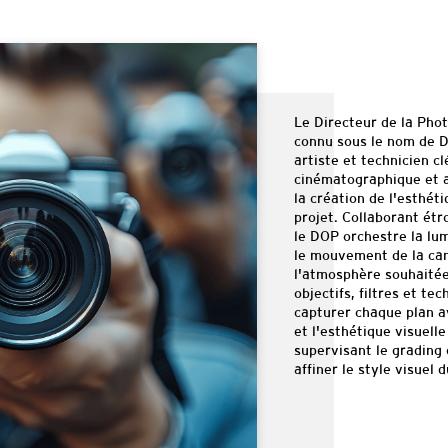
Le Directeur de la Pho
connu sous le nom de D
artiste et technicien c
cinématographique et a
la création de l'esthéti
projet. Collaborant étr
le DOP orchestre la lumi
le mouvement de la cam
l'atmosphère souhaitée
objectifs, filtres et te
capturer chaque plan a
et l'esthétique visuell
supervisant le
grading
affiner le style visuel d