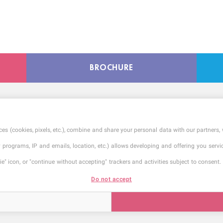
BROCHURE
es (cookies, pixels, etc.), combine and share your personal data with our partners, 
ty programs, IP and emails, location, etc.) allows developing and offering you ser
" icon, or "continue without accepting" trackers and activities subject to consent. 
Cette école fait partie du Réseau Skolae
Do not accept
Établissement d'Enseignement Supérieur Privé
CGI
Dernière mise à jour : Septembre 2025