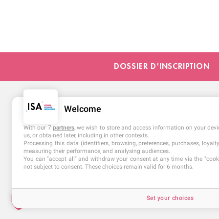
DOSSIER D'INSCRIPTION
Welcome
With our 7
partners
, we wish to store and access information on your devic
us, or obtained later, including in other contexts.
Processing this data (identifiers, browsing, preferences, purchases, loyal
measuring their performance, and analysing audiences.
You can "accept all" and withdraw your consent at any time via the "cookie
not subject to consent. These choices remain valid for 6 months.
NOUS CONTACTER
Set your choices