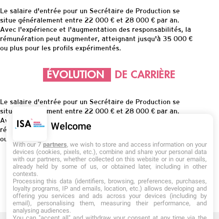
Le salaire d'entrée pour un Secrétaire de Production se
situe généralement entre 22 000 € et 28 000 € par an.
Avec l'expérience et l'augmentation des responsabilités, la
rémunération peut augmenter, atteignant jusqu'à 35 000 €
ou plus pour les profils expérimentés.
ÉVOLUTION
DE CARRIÈRE
Le salaire d'entrée pour un Secrétaire de Production se
situe généralement entre 22 000 € et 28 000 € par an.
Avec l'expérience et l'augmentation des responsabilités, la
Welcome
rémunération peut augmenter, atteignant jusqu'à 35 000 €
ou plus pour les profils expérimentés.
With our 7
partners
, we wish to store and access information on your
devices (cookies, pixels, etc.), combine and share your personal data
with our partners, whether collected on this website or in our emails,
already held by some of us, or obtained later, including in other
contexts.
Processing this data (identifiers, browsing, preferences, purchases,
loyalty programs, IP and emails, location, etc.) allows developing and
offering you services and ads across your devices (including by
email), personalising them, measuring their performance, and
analysing audiences.
You can "accept all" and withdraw your consent at any time via the