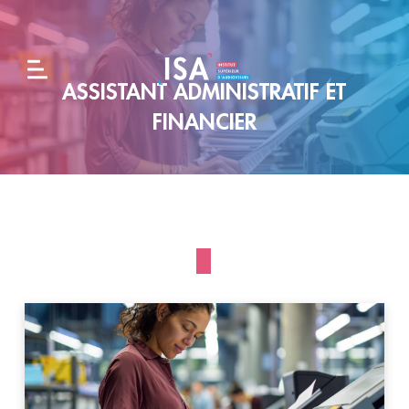
ASSISTANT ADMINISTRATIF ET
L'école
FINANCIER
Formations
Alternance
et
entreprises
Admissions