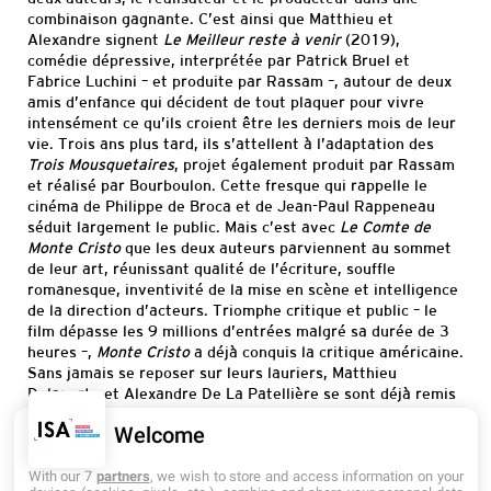
combinaison gagnante. C’est ainsi que Matthieu et
Alexandre signent
Le Meilleur reste à venir
(2019),
comédie dépressive, interprétée par Patrick Bruel et
Fabrice Luchini – et produite par Rassam –, autour de deux
amis d’enfance qui décident de tout plaquer pour vivre
intensément ce qu’ils croient être les derniers mois de leur
vie. Trois ans plus tard, ils s’attellent à l’adaptation des
Trois Mousquetaires
, projet également produit par Rassam
et réalisé par Bourboulon. Cette fresque qui rappelle le
cinéma de Philippe de Broca et de Jean-Paul Rappeneau
séduit largement le public. Mais c’est avec
Le Comte de
Monte Cristo
que les deux auteurs parviennent au sommet
de leur art, réunissant qualité de l’écriture, souffle
romanesque, inventivité de la mise en scène et intelligence
de la direction d’acteurs. Triomphe critique et public – le
film dépasse les 9 millions d’entrées malgré sa durée de 3
heures –,
Monte Cristo
a déjà conquis la critique américaine.
Sans jamais se reposer sur leurs lauriers, Matthieu
Delaporte et Alexandre De La Patellière se sont déjà remis
au travail pour leur nouveau projet :
Les Rois Maudits
…
Welcome
With our 7
partners
, we wish to store and access information on your