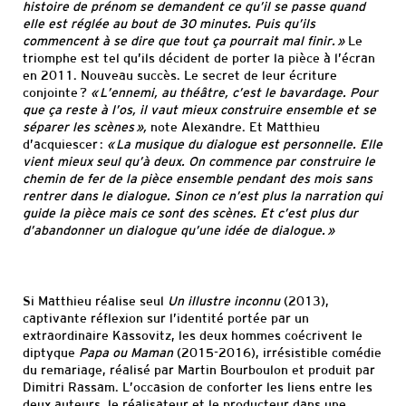
histoire de prénom se demandent ce qu’il se passe quand
elle est réglée au bout de 30 minutes. Puis qu’ils
commencent à se dire que tout ça pourrait mal finir. »
Le
triomphe est tel qu’ils décident de porter la pièce à l’écran
en 2011. Nouveau succès. Le secret de leur écriture
conjointe ?
« L’ennemi, au théâtre, c’est le bavardage. Pour
que ça reste à l’os, il vaut mieux construire ensemble et se
séparer les scènes »,
note Alexandre. Et Matthieu
d’acquiescer :
« La musique du dialogue est personnelle. Elle
vient mieux seul qu’à deux. On commence par construire le
chemin de fer de la pièce ensemble pendant des mois sans
rentrer dans le dialogue. Sinon ce n’est plus la narration qui
guide la pièce mais ce sont des scènes. Et c’est plus dur
d’abandonner un dialogue qu’une idée de dialogue. »
Si Matthieu réalise seul
Un illustre inconnu
(2013),
captivante réflexion sur l’identité portée par un
extraordinaire Kassovitz, les deux hommes coécrivent le
diptyque
Papa ou Maman
(2015-2016), irrésistible comédie
du remariage, réalisé par Martin Bourboulon et produit par
Dimitri Rassam. L’occasion de conforter les liens entre les
deux auteurs, le réalisateur et le producteur dans une