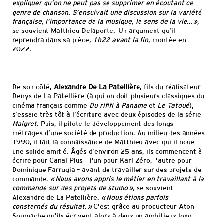
expliquer qu’on ne peut pas se supprimer en écoutant ce
genre de chanson. S’ensuivait une discussion sur la variété
française, l’importance de la musique, le sens de la vie… »,
se souvient Matthieu Delaporte. Un argument qu’il
reprendra dans sa pièce,
1h22 avant la fin
, montée en
2022.
De son côté,
Alexandre De La Patellière
, fils du réalisateur
Denys de La Patellière (à qui on doit plusieurs classiques du
cinéma français comme
Du rififi à Paname
et
Le Tatoué
),
s’essaie très tôt à l’écriture avec deux épisodes de la série
Maigret
. Puis, il pilote le développement des longs
métrages d’une société de production. Au milieu des années
1990, il fait la connaissance de Matthieu avec qui il noue
une solide amitié. Âgés d’environ 25 ans, ils commencent à
écrire pour Canal Plus – l’un pour Karl Zéro, l’autre pour
Dominique Farrugia – avant de travailler sur des projets de
commande.
« Nous avons appris le métier en travaillant à la
commande sur des projets de studio »,
se souvient
Alexandre de La Patellière.
« Nous étions parfois
consternés du résultat. »
C’est grâce au producteur Aton
Soumache qu’ils écrivent alors à deux un ambitieux long