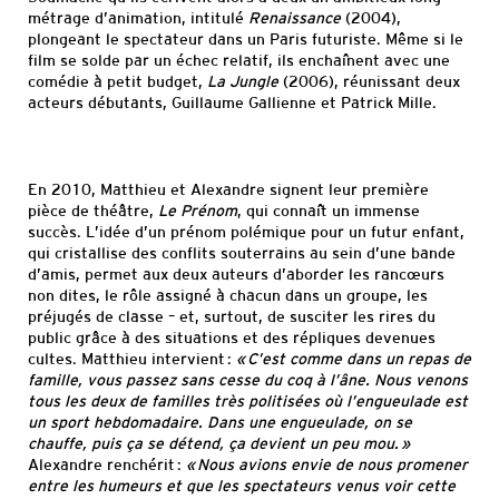
métrage d’animation, intitulé
Renaissance
(2004),
plongeant le spectateur dans un Paris futuriste. Même si le
film se solde par un échec relatif, ils enchaînent avec une
comédie à petit budget,
La Jungle
(2006), réunissant deux
acteurs débutants, Guillaume Gallienne et Patrick Mille.
En 2010, Matthieu et Alexandre signent leur première
pièce de théâtre,
Le Prénom
, qui connaît un immense
succès. L’idée d’un prénom polémique pour un futur enfant,
qui cristallise des conflits souterrains au sein d’une bande
d’amis, permet aux deux auteurs d’aborder les rancœurs
non dites, le rôle assigné à chacun dans un groupe, les
préjugés de classe – et, surtout, de susciter les rires du
public grâce à des situations et des répliques devenues
cultes. Matthieu intervient :
« C’est comme dans un repas de
famille, vous passez sans cesse du coq à l’âne. Nous venons
tous les deux de familles très politisées où l’engueulade est
un sport hebdomadaire. Dans une engueulade, on se
chauffe, puis ça se détend, ça devient un peu mou. »
Alexandre renchérit :
« Nous avions envie de nous promener
entre les humeurs et que les spectateurs venus voir cette