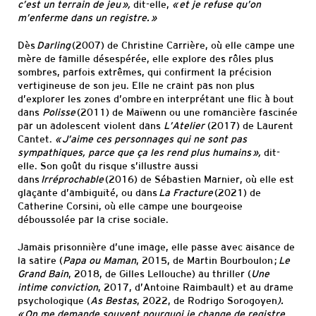
c’est un terrain de jeu »,
dit-elle,
« et je refuse qu’on
m’enferme dans un registre. »
Dès
Darling
(2007) de Christine Carrière, où elle campe une
mère de famille désespérée, elle explore des rôles plus
sombres, parfois extrêmes, qui confirment la précision
vertigineuse de son jeu. Elle ne craint pas non plus
d’explorer les zones d’ombre en interprétant une flic à bout
dans
Polisse
(2011) de Maïwenn ou une romancière fascinée
par un adolescent violent dans
L’Atelier
(2017) de Laurent
Cantet.
« J’aime ces personnages qui ne sont pas
sympathiques, parce que ça les rend plus humains »,
dit-
elle. Son goût du risque s’illustre aussi
dans
Irréprochable
(2016) de Sébastien Marnier, où elle est
glaçante d’ambiguïté, ou dans
La Fracture
(2021) de
Catherine Corsini, où elle campe une bourgeoise
déboussolée par la crise sociale.
Jamais prisonnière d’une image, elle passe avec aisance de
la satire (
Papa ou Maman
, 2015, de Martin Bourboulon ;
Le
Grand Bain
, 2018, de Gilles Lellouche) au thriller (
Une
intime conviction
, 2017, d’Antoine Raimbault) et au drame
psychologique (
As Bestas
, 2022, de Rodrigo Sorogoyen
).
« On me demande souvent pourquoi je change de registre,