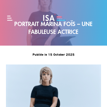
PORTRAIT MARINA FOÏS – UNE
L'école
FABULEUSE ACTRICE
Formations
Publiée le 15 October 2025
Alternance
et
entreprises
Admissions