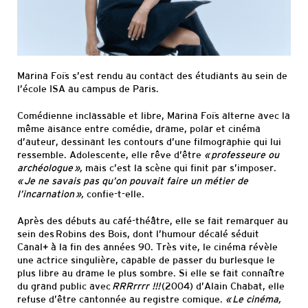
Informations
pratiques
Marina Foïs s’est rendu au contact des étudiants au sein de
l’école ISA au campus de Paris.
Comédienne inclassable et libre, Marina Foïs alterne avec la
même aisance entre comédie, drame, polar et cinéma
d’auteur, dessinant les contours d’une filmographie qui lui
ressemble. Adolescente, elle rêve d’être
« professeure ou
archéologue »,
mais c’est la scène qui finit par s’imposer.
« Je ne savais pas qu’on pouvait faire un métier de
l’incarnation »,
confie-t-elle.
Après des débuts au café-théâtre, elle se fait remarquer au
sein des Robins des Bois, dont l’humour décalé séduit
Canal+ à la fin des années 90. Très vite, le cinéma révèle
une actrice singulière, capable de passer du burlesque le
plus libre au drame le plus sombre. Si elle se fait connaître
du grand public avec
RRRrrrr !!!
(2004) d’Alain Chabat, elle
refuse d’être cantonnée au registre comique.
« Le cinéma,