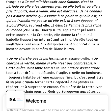
français :
«
Ce qui m’intéressait chez Simone, c’est la
période où elle a les cheveux gris, où elle boit et où elle a
pris du poids, elle a vieilli, elle est marquée. Je ne connais
pas d’autre actrice qui assume à ce point ce qu’elle est, et
qui ne transforme pas ce qu’elle est, ni à son époque, ni
aujourd’hui »,
reprend-elle. Et dans
La Femme la plus riche
du monde
(2025) de Thierry Klifa, également présenté
cette année sur la Croisette, elle donne la réplique à
Isabelle Huppert en interprétant sa fille. Un rôle tout en
souffrance contenue aux antipodes de la Signoret qu’elle
incarne devant la caméra de Diane Kurys.
« Je ne cherche pas la performance »,
assure-t-elle.
« Je
cherche la vérité, même si elle n’est pas confortable. »
Cette quête inlassable fait d’elle une actrice d’exception :
tour à tour drôle, inquiétante, fragile, cruelle ou lumineuse
– toujours habitée par une exigence rare. Et c’est peut-être
là sa plus grande force : cette capacité à ne jamais se
répéter, et à surprendre encore. On a hâte de la retrouver
dans le prochain opus de Rodrigo Sorogoyen aux côtés de
Javier Bardem.
Welcome
With our 7
partners
, we wish to store and access information on your