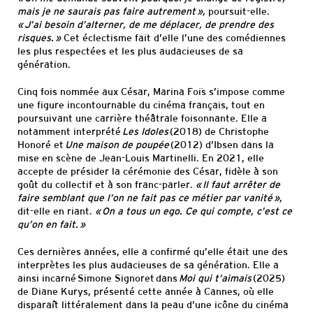
mais je ne saurais pas faire autrement »,
poursuit-elle.
« J’ai besoin d’alterner, de me déplacer, de prendre des
risques. »
Cet éclectisme fait d’elle l’une des comédiennes
les plus respectées et les plus audacieuses de sa
génération.
Cinq fois nommée aux César, Marina Foïs s’impose comme
une figure incontournable du cinéma français, tout en
poursuivant une carrière théâtrale foisonnante. Elle a
notamment interprété
Les Idoles
(2018) de Christophe
Honoré et
Une maison de poupée
(2012) d’Ibsen dans la
mise en scène de Jean-Louis Martinelli. En 2021, elle
accepte de présider la cérémonie des César, fidèle à son
goût du collectif et à son franc-parler.
« Il faut arrêter de
faire semblant que l’on ne fait pas ce métier par vanité »,
dit-elle en riant.
« On a tous un ego. Ce qui compte, c’est ce
qu’on en fait. »
Ces dernières années, elle a confirmé qu’elle était une des
interprètes les plus audacieuses de sa génération. Elle a
ainsi incarné Simone Signoret dans
Moi qui t’aimais
(2025)
de Diane Kurys, présenté cette année à Cannes, où elle
disparaît littéralement dans la peau d’une icône du cinéma