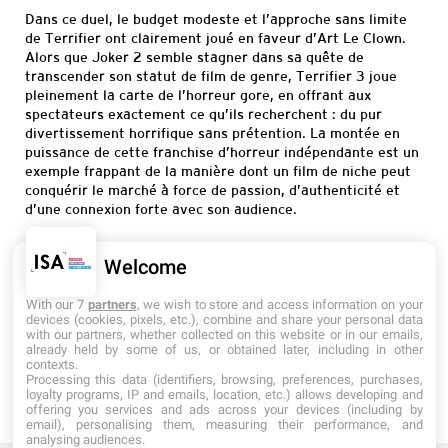
Dans ce duel, le budget modeste et l’approche sans limite
de Terrifier ont clairement joué en faveur d’Art Le Clown.
Alors que Joker 2 semble stagner dans sa quête de
transcender son statut de film de genre, Terrifier 3 joue
pleinement la carte de l’horreur gore, en offrant aux
spectateurs exactement ce qu’ils recherchent : du pur
divertissement horrifique sans prétention. La montée en
puissance de cette franchise d’horreur indépendante est un
exemple frappant de la manière dont un film de niche peut
conquérir le marché à force de passion, d’authenticité et
d’une connexion forte avec son audience.
Paul Gascard
Welcome
With our 7
partners
, we wish to store and access information on your
devices (cookies, pixels, etc.), combine and share your personal data
with our partners, whether collected on this website or in our emails,
already held by some of us, or obtained later, including in other
<
>
RETOUR AUX ACTUALITÉS
contexts.
Processing this data (identifiers, browsing, preferences, purchases,
loyalty programs, IP and emails, location, etc.) allows developing and
offering you services and ads across your devices (including by
email), personalising them, measuring their performance, and
analysing audiences.