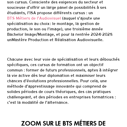
son cursus.
Consciente des exigences du secteur et
soucieuse d’offrir un large panel de possibilités à ses
é
tudiants, l’ISA propose différents cursus : un
BTS Métiers de l’Audiovisuel
(au
quel s’ajoute une
spécialisation
au choix :
le montage
,
la gestion de
production, le
son
ou
l’image
),
un
e troisième année
Bachelor
Image/Montage
, et
pour la
rentrée 2024-2025
un
Mastère Production et Réalisation Audiovisuelle.
Chacune avec leur voie de spécialisation et leurs débouchés
spécifiques, ces cursus de formation ont un objectif
commun : former de futurs professionnels, aptes à intégre
r
la vie active dès leur diplomation et maximiser leurs
chances d’évolutions professionnelles.
Pour cela, une
méthode d’apprentissage innovante qui comprend de
solides périodes de cours théoriques,
des cas pratiques
challengeant
, et des périodes en entreprises formatrices :
c’est la modalité de l’alternance.
ZOOM SUR LE BTS MÉTIERS DE