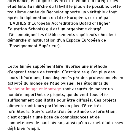
alternance
, et toujours avec cette volonté d’intégrer les
étudiants au m
arché du travail le plus vite possible, cette
troisième
année de
Bachelor
apporte un véritable atout
après la diplomation : un titre
Européen, certifié par
l’EABHES
(l’
European
Accreditation
Board
of
Higher
Education
Schools
) qui
est un organisme chargé
d’accompagner les établissements supérieurs dans leur
démarche d’instauration d’un Espace Européen de
l’Enseignement Supérieur).
Cette année supplémentaire favorise une méthode
d’apprentissage de terrain. C’est
–
à
–
dire qu’en plus des
cours théoriques, tous dispensés par des profess
ionnels en
activité du monde de l’audiovisuel, les étudiants du
Bachelor
Image et Montage
sont assurés de mener un
nombre important de projets, qui doive
nt tous être
suffisamment qualitatifs pour être diffusés. Ces projets
alimenteront leurs portfolios e
n plus d’être très
formateurs.
Suivre cette troisième année de formation,
c’est acquérir une base de connaissances et de
compétences de haut niveau, ainsi qu’un carnet d’adresse
s
déjà bien rempli.