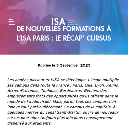
DE NOUVELLES FORMATIONS À
L'école
L’ISA PARIS : LE RÉCAP’ CURSUS
Formations
Publiée le 3 September 2023
Alternance
Les années passent et l’ISA se développe.
L’école multiplie
et
ses campus dans toute la France : Paris, Lille, Lyon, Reims,
entreprises
Aix-en-Provence, Toulouse, Bordeaux et Rennes, des
emplacements
fo
rts
d
es
opportunités
qu’ils offrent dans le
monde de l’audiovisuel. Mais, parmi tous ces campus, l’un
innove tout particulièrement. Le campus de la capitale
, à
Admissions
quelques mètres du canal Saint-Martin, ouvre de nouveaux
cursus pour
aller toujours plus loin dans l’enseignement
dispensé aux étudiants.