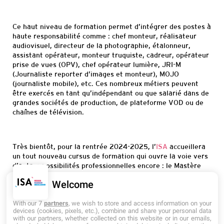
Ce haut niveau de formation permet d’intégrer des postes à
haute responsabilité
comme : chef monteur, réalisateur
audiovisuel, directeur de la photographie,
étalonneur,
assistant opérateur, monteur truquiste, cadreur, opérateur
prise de vues (OPV)
, chef opérateur lumière, JRI-M
(Journaliste reporter d’images et monteur), MOJO
(
journaliste mobile), etc.
Ces nombreux métiers peuvent
être exercés en tant qu’indépendant ou que salarié dans de
grandes sociétés de production, de plateforme VOD ou de
chaînes de télévision.
Très bientôt, pour la rentrée 202
4-2025, l’
ISA
accueillera
un tout nouveau cursus de formation
qui
ouvr
e la voie vers
d’autres possibilités professionnelles encore : le Mastère
Production et Réalisation Audiovisuelle.
Welcome
With our 7
partners
, we wish to store and access information on your
devices (cookies, pixels, etc.), combine and share your personal data
with our partners, whether collected on this website or in our emails,