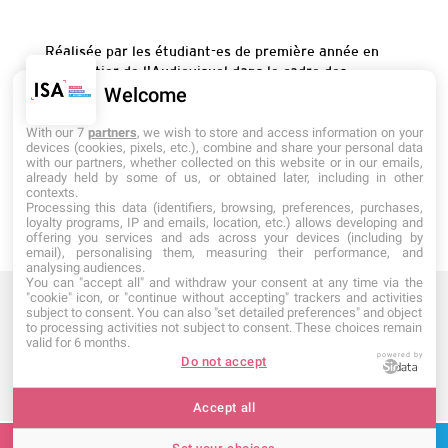
Informations
pratiques
Réalisée par les étudiant-es de première année en
BTS Métier de l'Audiovisuel dans le cadre des
semaines de projets.
Welcome
Le suédage, c'est le fait de recréer certaines scènes
With our 7
partners
, we wish to store and access information on your
devices (cookies, pixels, etc.), combine and share your personal data
de film, ici de bandes annonces, avec des moyens
with our partners, whether collected on this website or in our emails,
rudimentaires et avec des acteurs qui reproduisent
already held by some of us, or obtained later, including in other
les scènes en prenant quelques libertés.
contexts.
Processing this data (identifiers, browsing, preferences, purchases,
loyalty programs, IP and emails, location, etc.) allows developing and
offering you services and ads across your devices (including by
email), personalising them, measuring their performance, and
analysing audiences.
You can "accept all" and withdraw your consent at any time via the
"cookie" icon, or "continue without accepting" trackers and activities
subject to consent. You can also "set detailed preferences" and object
to processing activities not subject to consent. These choices remain
valid for 6 months.
powered by
Do not accept
Établissement d'Enseignement Supérieur Privé
CGI
Accept all
Dernière mise à jour : Septembre 2025