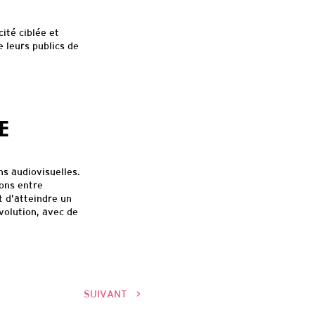
ité ciblée et
 leurs publics de
E
s audiovisuelles.
ions entre
t d’atteindre un
évolution, avec de
SUIVANT
>