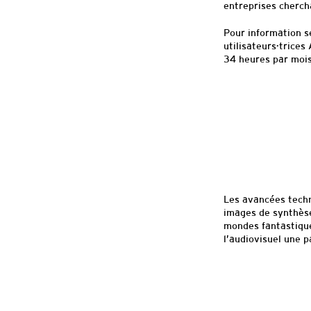
entreprises chercha
Pour information se
utilisateurs·trice
34 heures par mois,
Les avancées techn
images de synthèse
mondes fantastique
l’audiovisuel une p