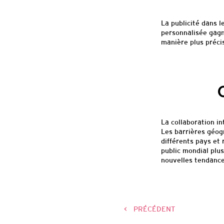
La publicité dans l
personnalisée gagn
manière plus préci
La collaboration i
Les barrières géogr
différents pays et 
public mondial plus
nouvelles tendanc
<
PRÉCÉDENT