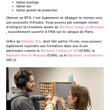
Option montage
Option son
Option gestion de production
Obtenir un BTS, c’est également s
e dégager le chemin
vers
une poursuite d’études
. Vous pouvez par exemple choisir
d’intégrer la troisième année de
Bachelor
Image et Montage
, nouvellement ouverte à l’ISA
sur le campus de Paris
.
Grâce au
Réseau GES
,
dont fait partie l’école, vous pouvez
également rejoindre une formation dans une école
partenaire comme le
Bachelor Cinéma et VFX
(ESIS), le
Bachelor Son et Musique
(ESIS), ou le
Bachelor Journalisme
(ISFJ).