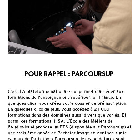
Informations
pratiques
POUR RAPPEL :
PARCOURSUP
C’est LA plateforme nationale qui permet d’accéder aux
formations de l’enseignement supérieur, en France.
En
quelques clics, vous crée
z
votre dossier de préinscription.
En quelques clics de plus, vous accédez à 21 000
formations dans des domaines aussi divers que variés.
Et,
parmi ces formations, l’ISA.
L’École des Métiers de
l’Audiovisuel
propose un BTS (disponible sur
Parcoursup
) et
une troisième année de
Bachelor
Image et Montage
sur le
campus de Paris
(
hors
Parcoursup,
les
candidature
s sont