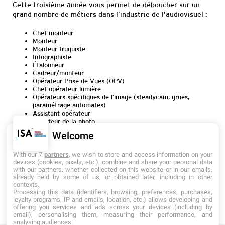
Cette troisième année vous permet de déboucher sur un
grand nombre de métiers dans l’industrie de l’audiovisuel :
Chef monteur
Monteur
Monteur truquiste
Infographiste
Étalonneur
Cadreur/monteur
Opérateur Prise de Vues (OPV)
Chef opérateur lumière
Opérateurs spécifiques de l’image (
steadycam
, grues,
paramétrage automates)
Assistant opérateur
Directeur de la photo
JRI-M (Journaliste reporter d’images-monteur)
Welcome
MOJO (journaliste mobile)
Réalisateur audiovisuel
With our 7
partners
, we wish to store and access information on your
devices (cookies, pixels, etc.), combine and share your personal data
with our partners, whether collected on this website or in our emails,
already held by some of us, or obtained later, including in other
<
>
RETOUR AUX ACTUALITÉS
contexts.
Processing this data (identifiers, browsing, preferences, purchases,
loyalty programs, IP and emails, location, etc.) allows developing and
offering you services and ads across your devices (including by
email), personalising them, measuring their performance, and
analysing audiences.