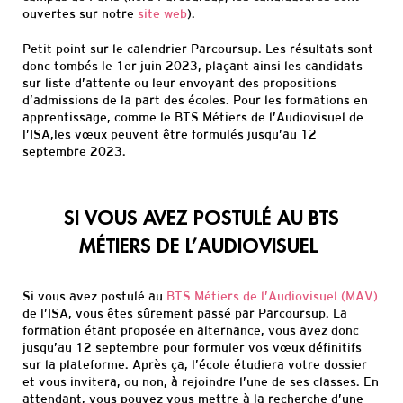
ouvertes
sur
notre
site web
)
.
Petit point sur le calendrier
Parcoursup
. Les résultats sont
donc tombés le 1er juin 2023, plaçant ainsi les candidats
sur liste d’attente ou leur envoyant des propositions
d’admissions de la part des écoles. Pour les formations en
apprentissage,
comme le BTS Métiers de l’Audiovisuel de
l’ISA,
le
s vœux peuvent être formulés jusqu’au 12
septembre 2023
.
SI VOUS AVEZ POSTULÉ AU BTS
M
ÉTIERS DE L’AUDIOVISUEL
Si vous avez postulé au
BTS M
étiers de l’Audiovisuel (MAV
)
de l’ISA, vous êtes s
û
rement passé par
Parcoursup
.
La
formation étant proposée
en alternance
, vous avez donc
jusqu’au 12 septembre pour formuler vos vœux définitifs
sur
la plateforme
. Après ça, l’école étudiera votre dossier
et vous invitera, ou non, à rejoindre l’une de ses classes
. En
attendant, vous pouvez vous mettre à la recherche d’une