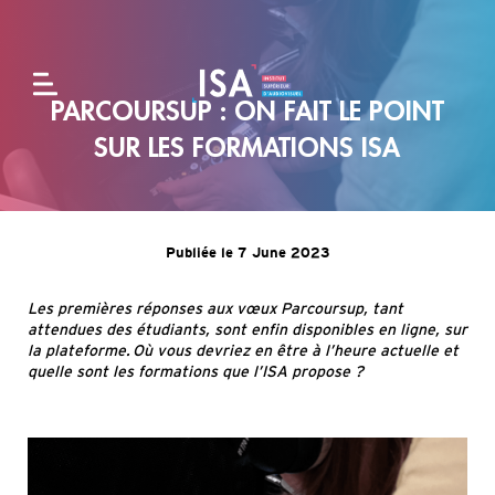
PARCOURSUP : ON FAIT LE POINT
L'école
SUR LES FORMATIONS ISA
Formations
Publiée le 7 June 2023
Alternance
Les premières réponses
aux vœux
Parcoursup
,
tant
et
attendues
des étudiants
,
sont enfin disponibles
en ligne, sur
entreprises
la plateforme
.
Où vous devriez en être à l’heure actuelle et
quelle sont les formations que l’ISA propose ?
Admissions